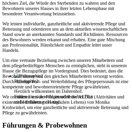
höchstes Ziel, die Würde des Sterbenden zu wahren und den
Bewohnern unseres Hauses in ihrer letzten Lebensphase mit
besonderer Verantwortung beizustehen.
Wir leisten individuelle, ganzheitliche und aktivierende Pflege und
Betreuung und orientieren uns an dem aktuellen wissenschaftlichen
Stand sowie an anerkannten Standards und Richtlinien. Ressourcen
des Bewohners werden erkannt und erhalten. Eine gute Mischung
aus Professionalität, Häuslichkeit und Empathie leitet unser
Handeln.
Um eine vertraute Beziehung zwischen unseren Mitarbeitern und
dem pflegebedürftigen Menschen zu ermöglichen, steht in unserem
Hause die Bezugspflege im Vordergrund. Dies bedeutet, dass die
Bewohner immer von den gleichen Mitarbeitern versorgt werden.
Philosophie2
Durch ständige Fort- und Weiterbildung des Pflegepersonals ist eine
kompetente und bewohnerorientierte Pflege gewährleistet.
Herzlich willkommen im Dahrenhof.
Fühlen Sie sich wohl im urfriesisches Flair
Wir orientieren uns am Pflegemodell der AEDLs (Aktivitäten und
und familiären zu Hause...
existentielle Erfahrung des täglichen Lebens) von Monika
Krohwinkel, um eine ganzheitliche und aktivierende Betreuung und
Pflege zu gewährleisten.
Führungen & Probewohnen