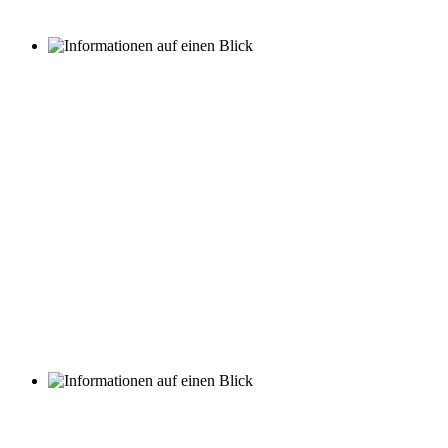
Wir pflegen das Besondere – und das sieht man bei uns
bereits auf den ersten Blick.
Unser gemütliches, reetgedecktes Friesenhaus gibt uns und
unseren Bewohnern ein besonders familiäres Gefühl des
Wohlbefindens.
Wir freuen uns auf Sie!
Unsere Haustiere sind die
täglichen Begleiter und