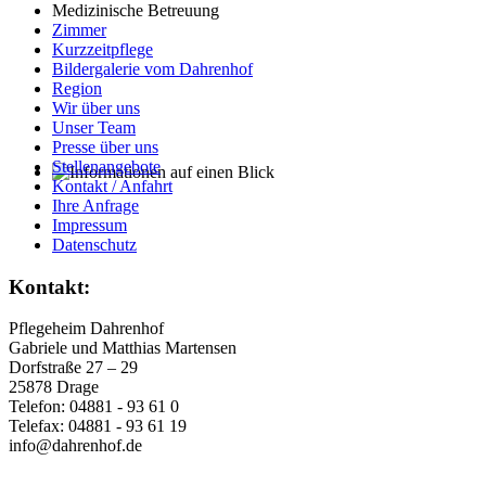
Medizinische Betreuung
Zimmer
Kurzzeitpflege
Bildergalerie vom Dahrenhof
Region
Wir über uns
Unser Team
Presse über uns
Stellenangebote
Kontakt / Anfahrt
Ihre Anfrage
Unsere regelmäßigen
Impressum
Ausflüge sorgen bei unseren Bewohnern für viel Freude
Datenschutz
und Abwechslung.
Kontakt:
Pflegeheim Dahrenhof
Gabriele und Matthias Martensen
Dorfstraße 27 – 29
25878 Drage
Telefon: 04881 - 93 61 0
Telefax: 04881 - 93 61 19
info@dahrenhof.de