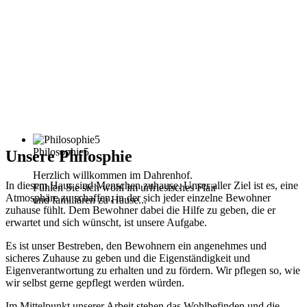
Philosophie5
Unsere Philosphie
Herzlich willkommen im Dahrenhof.
In diesem Haus sind Menschen zuhause. Unser aller Ziel ist es, eine
Fühlen Sie sich wohl im urfriesisches Flair
Atmosphäre zu schaffen, in der sich jeder einzelne Bewohner
und familiären zu Hause...
zuhause fühlt. Dem Bewohner dabei die Hilfe zu geben, die er
erwartet und sich wünscht, ist unsere Aufgabe.
Es ist unser Bestreben, den Bewohnern ein angenehmes und
sicheres Zuhause zu geben und die Eigenständigkeit und
Eigenverantwortung zu erhalten und zu fördern. Wir pflegen so, wie
wir selbst gerne gepflegt werden würden.
Im Mittelpunkt unserer Arbeit stehen das Wohlbefinden und die