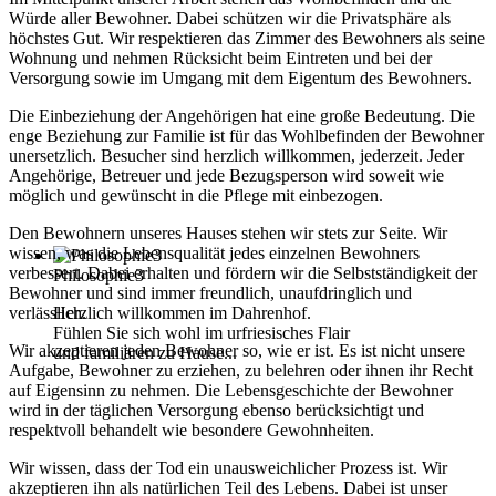
Würde aller Bewohner. Dabei schützen wir die Privatsphäre als
höchstes Gut. Wir respektieren das Zimmer des Bewohners als seine
Wohnung und nehmen Rücksicht beim Eintreten und bei der
Versorgung sowie im Umgang mit dem Eigentum des Bewohners.
Die Einbeziehung der Angehörigen hat eine große Bedeutung. Die
enge Beziehung zur Familie ist für das Wohlbefinden der Bewohner
unersetzlich. Besucher sind herzlich willkommen, jederzeit. Jeder
Angehörige, Betreuer und jede Bezugsperson wird soweit wie
möglich und gewünscht in die Pflege mit einbezogen.
Den Bewohnern unseres Hauses stehen wir stets zur Seite. Wir
wissen, was die Lebensqualität jedes einzelnen Bewohners
verbessert. Dabei erhalten und fördern wir die Selbstständigkeit der
Philosophie3
Bewohner und sind immer freundlich, unaufdringlich und
verlässlich.
Herzlich willkommen im Dahrenhof.
Fühlen Sie sich wohl im urfriesisches Flair
Wir akzeptieren jeden Bewohner so, wie er ist. Es ist nicht unsere
und familiären zu Hause...
Aufgabe, Bewohner zu erziehen, zu belehren oder ihnen ihr Recht
auf Eigensinn zu nehmen. Die Lebensgeschichte der Bewohner
wird in der täglichen Versorgung ebenso berücksichtigt und
respektvoll behandelt wie besondere Gewohnheiten.
Wir wissen, dass der Tod ein unausweichlicher Prozess ist. Wir
akzeptieren ihn als natürlichen Teil des Lebens. Dabei ist unser