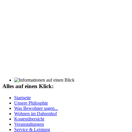
und treffen auf große
Begeisterung bei allen
Beteiligten.
Auch eine Schifffahrt
auf der Eider gehört in das
Programm.
Alles auf einen Klick:
Unser weitläufiges, naturbelassenes Gelände
lädt zum Verweilen ein.
Startseite
Unsere Philosphie
Unsere Bewohner genießen diese Vorzüge zu jeder
Was Bewohner sagen...
Jahreszeit.
Wohnen im Dahrenhof
Kostenübersicht
Veranstaltungen
Service & Leistung