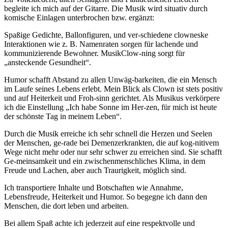
begleite ich mich auf der Gitarre. Die Musik wird situativ durch
komische Einlagen unterbrochen bzw. ergänzt:
Spaßige Gedichte, Ballonfiguren, und ver-schiedene clowneske
Interaktionen wie z. B. Namenraten sorgen für lachende und
kommunizierende Bewohner. MusikClow-ning sorgt für
„ansteckende Gesundheit“.
Humor schafft Abstand zu allen Unwäg-barkeiten, die ein Mensch
im Laufe seines Lebens erlebt. Mein Blick als Clown ist stets positiv
und auf Heiterkeit und Froh-sinn gerichtet. Als Musikus verkörpere
ich die Einstellung „Ich habe Sonne im Her-zen, für mich ist heute
der schönste Tag in meinem Leben“.
Durch die Musik erreiche ich sehr schnell die Herzen und Seelen
der Menschen, ge-rade bei Demenzerkrankten, die auf kog-nitivem
Wege nicht mehr oder nur sehr schwer zu erreichen sind. Sie schafft
Ge-meinsamkeit und ein zwischenmenschliches Klima, in dem
Freude und Lachen, aber auch Traurigkeit, möglich sind.
Ich transportiere Inhalte und Botschaften wie Annahme,
Lebensfreude, Heiterkeit und Humor. So begegne ich dann den
Menschen, die dort leben und arbeiten.
Bei allem Spaß achte ich jederzeit auf eine respektvolle und