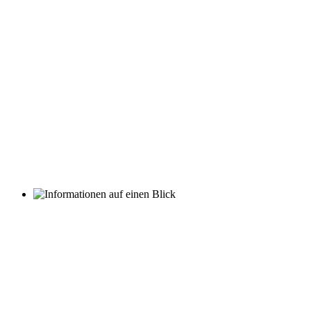
und treffen auf große
Begeisterung bei allen
Beteiligten.
Auch eine Schifffahrt
auf der Eider gehört in das
Programm.
Unser weitläufiges, naturbelassenes Gelände
lädt zum Verweilen ein.
Unsere Bewohner genießen diese Vorzüge zu jeder
Jahreszeit.