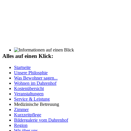
Alles auf einen Klick:
Unsere Haustiere sind die
täglichen Begleiter und
Startseite
Spielgefährten unserer
Unsere Philosphie
Bewohner.
Was Bewohner sagen...
Wohnen im Dahrenhof
Neben unseren Bewohnern versüßen sie auch unseren
Kostenübersicht
Mitarbeitern den Arbeitsalltag.
Veranstaltungen
Service & Leistung
Medizinische Betreuung
Zimmer
Kurzzeitpflege
Bildergalerie vom Dahrenhof
Region
Wir über uns