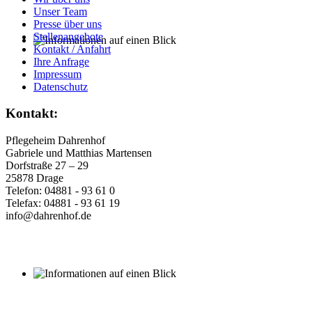
Unser Team
Presse über uns
Stellenangebote
Kontakt / Anfahrt
Ihre Anfrage
Wir pflegen das Besondere – und das sieht man bei uns
Impressum
bereits auf den ersten Blick.
Datenschutz
Unser gemütliches, reetgedecktes Friesenhaus gibt uns und
Kontakt:
unseren Bewohnern ein besonders familiäres Gefühl des
Wohlbefindens.
Pflegeheim Dahrenhof
Wir freuen uns auf Sie!
Gabriele und Matthias Martensen
Dorfstraße 27 – 29
25878 Drage
Telefon: 04881 - 93 61 0
Telefax: 04881 - 93 61 19
info@dahrenhof.de
Die Ausflugsziele werden
immer individuell abgestimmt