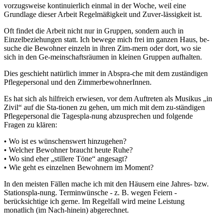
vorzugsweise kontinuierlich einmal in der Woche, weil eine
Grundlage dieser Arbeit Regelmäßigkeit und Zuver-lässigkeit ist.
Oft findet die Arbeit nicht nur in Gruppen, sondern auch in
Einzelbeziehungen statt. Ich bewege mich frei im ganzen Haus, be-
suche die Bewohner einzeln in ihren Zim-mern oder dort, wo sie
sich in den Ge-meinschaftsräumen in kleinen Gruppen aufhalten.
Dies geschieht natürlich immer in Abspra-che mit dem zuständigen
Pflegepersonal und den ZimmerbewohnerInnen.
Es hat sich als hilfreich erwiesen, vor dem Auftreten als Musikus „in
Zivil“ auf die Sta-tionen zu gehen, um mich mit dem zu-ständigen
Pflegepersonal die Tagespla-nung abzusprechen und folgende
Fragen zu klären:
• Wo ist es wünschenswert hinzugehen?
• Welcher Bewohner braucht heute Ruhe?
• Wo sind eher „stillere Töne“ angesagt?
• Wie geht es einzelnen Bewohnern im Moment?
In den meisten Fällen mache ich mit den Häusern eine Jahres- bzw.
Stationspla-nung. Terminwünsche - z. B. wegen Feiern -
berücksichtige ich gerne. Im Regelfall wird meine Leistung
monatlich (im Nach-hinein) abgerechnet.